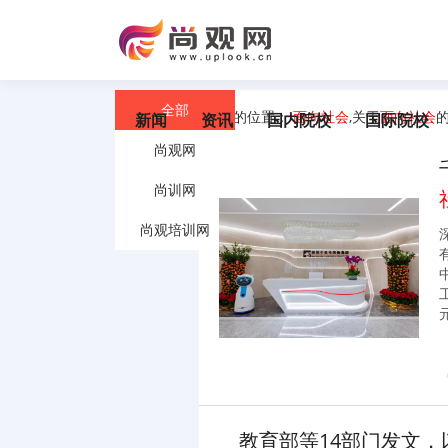
全部
您的位置：
面向社会
,关于
面向社会
新闻
资讯
国内院校
国际院校
尚观网
尚训网
尚观培训网
教育部等14部门发文